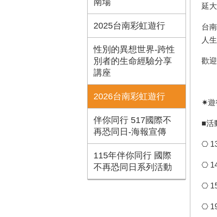
南場
延大
2025台南彩虹遊行
台南
人生
性別的異想世界-跨性
別者的生命經驗分享
歡迎
講座
2026台南彩虹遊行
✷遊
伴你同行 517國際不
■活
再恐同日-海報宣傳
⎔ 1
115年伴你同行 國際
⎔ 1
不再恐同日系列活動
⎔ 
⎔ 1