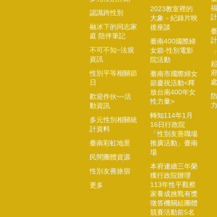
2023教室裡的
認識跨性別
大象－紀錄片映
融冰下的同志家
後座談
庭 陪伴筆記
臺南400國際婦
不可不知~法規
女節-性別電影
資訊
院活動
起
性別平等相關節
臺南市國際婦女
日
節慶祝活動<釋
放台南400年女
歡迎作伙~~活
性力量>
動資訊
轉知114年1月
多元性別相關統
16日行政院
計資料
「性別友善職場
臺南彩虹地景
推廣活動」臺南
場
民間團體資源
本府連續三年榮
性別友善旅宿
獲行政院辦理
113年性平觀察
更多
家養成挑戰有獎
徵答機關組團體
競賽活動前5名