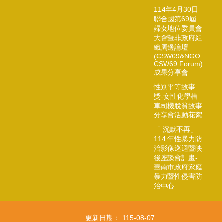
114年4月30日
聯合國第69屆
婦女地位委員會
大會暨非政府組
織周邊論壇
(CSW69&NGO
CSW69 Forum)
成果分享會
性別平等故事
獎-女性化學槽
車司機脫貧故事
分享會活動花絮
「 沉默不再」
114 年性暴力防
治影像巡迴暨映
後座談會計畫-
臺南市政府家庭
暴力暨性侵害防
治中心
更新日期：
115-08-07