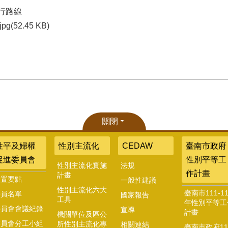
行路線
jpg(52.45 KB)
關閉
性平及婦權
性別主流化
CEDAW
臺南市政府
促進委員會
性別平等工
性別主流化實施
法規
作計畫
計畫
設置要點
一般性建議
性別主流化六大
臺南市111-11
委員名單
國家報告
工具
年性別平等工
委員會會議紀錄
宣導
計畫
機關單位及區公
委員會分工小組
所性別主流化專
相關連結
臺南市政府11