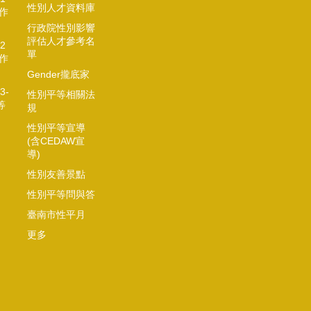
性別人才資料庫
作
行政院性別影響
評估人才參考名
2
單
作
Gender攏底家
3-
性別平等相關法
等
規
性別平等宣導
(含CEDAW宣
導)
性別友善景點
性別平等問與答
臺南市性平月
更多