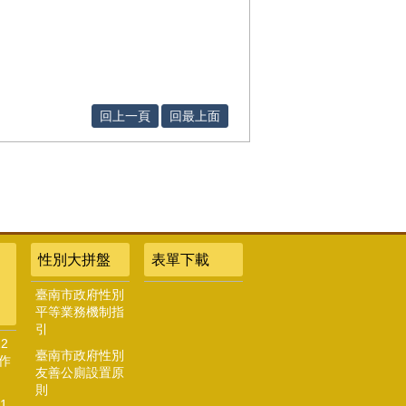
回上一頁
回最上面
性別大拼盤
表單下載
臺南市政府性別
平等業務機制指
引
2
臺南市政府性別
作
友善公廁設置原
則
1