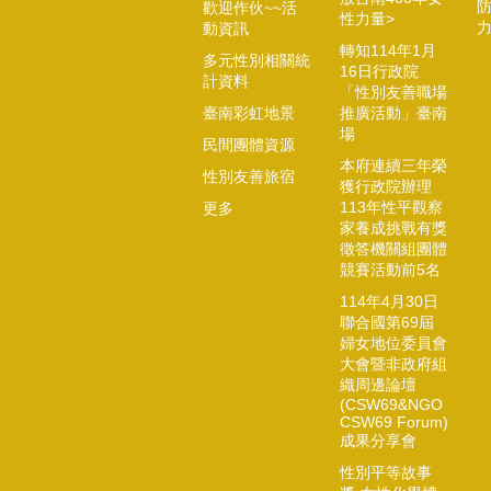
歡迎作伙~~活
性力量>
動資訊
轉知114年1月
多元性別相關統
16日行政院
計資料
「性別友善職場
臺南彩虹地景
推廣活動」臺南
場
民間團體資源
本府連續三年榮
性別友善旅宿
獲行政院辦理
113年性平觀察
更多
家養成挑戰有獎
徵答機關組團體
競賽活動前5名
114年4月30日
聯合國第69屆
婦女地位委員會
大會暨非政府組
織周邊論壇
(CSW69&NGO
CSW69 Forum)
成果分享會
性別平等故事