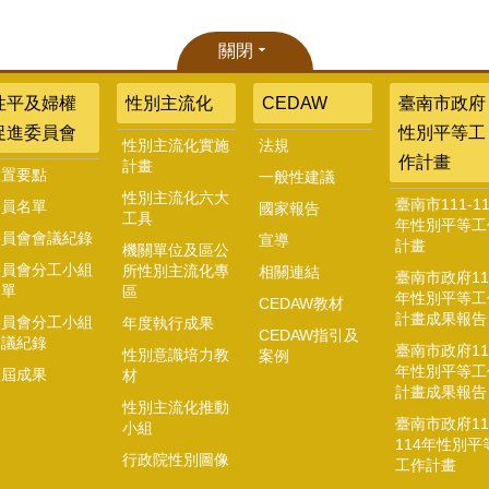
關閉
性平及婦權
性別主流化
CEDAW
臺南市政府
促進委員會
性別平等工
性別主流化實施
法規
作計畫
計畫
設置要點
一般性建議
性別主流化六大
臺南市111-11
委員名單
國家報告
工具
年性別平等工
委員會會議紀錄
宣導
計畫
機關單位及區公
委員會分工小組
所性別主流化專
相關連結
臺南市政府11
名單
區
年性別平等工
CEDAW教材
計畫成果報告
委員會分工小組
年度執行成果
CEDAW指引及
會議紀錄
臺南市政府11
性別意識培力教
案例
年性別平等工
歷屆成果
材
計畫成果報告
性別主流化推動
臺南市政府11
小組
114年性別平
行政院性別圖像
工作計畫