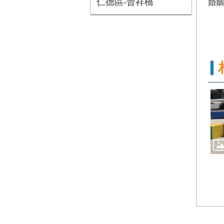
仁德區-晉祥橋
婚姻