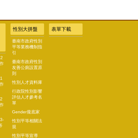
性別大拼盤
表單下載
臺南市政府性別
平等業務機制指
引
2
臺南市政府性別
作
友善公廁設置原
則
1
性別人才資料庫
作
行政院性別影響
評估人才參考名
2
單
作
Gender攏底家
3-
性別平等相關法
等
規
性別平等宣導