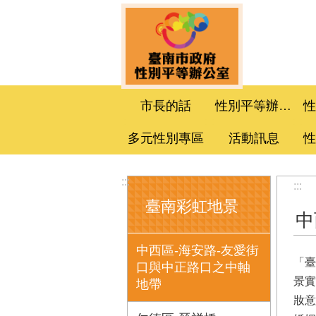
跳到主要內容區塊
市長的話
性別平等辦公室
多元性別專區
活動訊息
:::
:::
臺南彩虹地景
中
中西區-海安路-友愛街
「臺
口與中正路口之中軸
景實
地帶
妝意