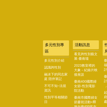
多元性別專
活動訊息
區
看見跨性別藝文
展-臺南場
多元性別介紹
2023教室裡的
認識跨性別
大象－紀錄片映
融冰下的同志家
後座談
庭 陪伴筆記
臺南400國際婦
不可不知~法規
女節-性別電影
資訊
院活動
起
性別平等相關節
臺南市國際婦女
日
節慶祝活動<釋
放台南400年女