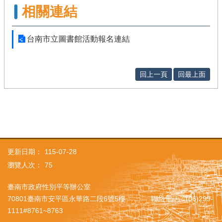
相關連結
台南市立圖書館活動報名連結
回上一頁
回最上面
更新日期：
115-07-28
瀏覽人次：
75
臺南市政府性別平等辦公室
70801臺南市安平區永華路二段6號5樓 聯絡電話：(06)299-
1111#8761~8763