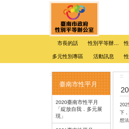
跳到主要內容區塊
市長的話
性別平等辦公室
多元性別專區
活動訊息
:::
:::
臺南市性平月
2
2020臺南市性平月
20
「綻放自我．多元展
下，
現」
想法