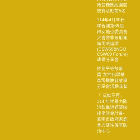
徵答機關組團體
競賽活動前5名
114年4月30日
聯合國第69屆
婦女地位委員會
大會暨非政府組
織周邊論壇
(CSW69&NGO
CSW69 Forum)
成果分享會
性別平等故事
獎-女性化學槽
車司機脫貧故事
分享會活動花絮
「 沉默不再」
114 年性暴力防
治影像巡迴暨映
後座談會計畫-
臺南市政府家庭
暴力暨性侵害防
治中心