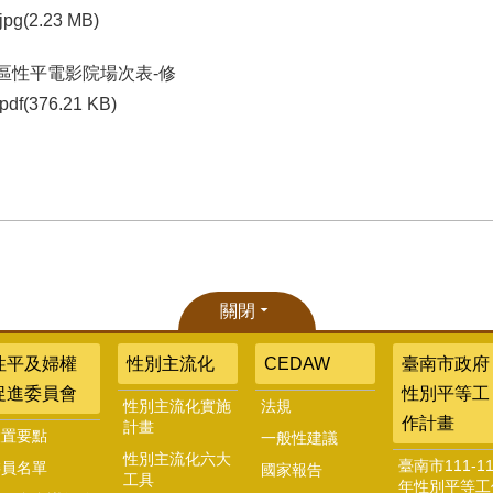
jpg(2.23 MB)
區性平電影院場次表-修
pdf(376.21 KB)
關閉
性平及婦權
性別主流化
CEDAW
臺南市政府
促進委員會
性別平等工
性別主流化實施
法規
作計畫
計畫
設置要點
一般性建議
性別主流化六大
臺南市111-11
委員名單
國家報告
工具
年性別平等工