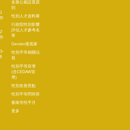
友善公廁設置原
則
1
性別人才資料庫
作
行政院性別影響
評估人才參考名
2
單
作
Gender攏底家
3-
性別平等相關法
等
規
性別平等宣導
(含CEDAW宣
導)
性別友善景點
性別平等問與答
臺南市性平月
更多