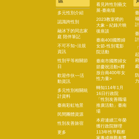
區
看見跨性別藝文
展-臺南場
多元性別介紹
2023教室裡的
認識跨性別
大象－紀錄片映
融冰下的同志家
後座談
庭 陪伴筆記
臺南400國際婦
不可不知~法規
女節-性別電影
資訊
院活動
起
性別平等相關節
臺南市國際婦女
日
節慶祝活動<釋
放台南400年女
歡迎作伙~~活
性力量>
動資訊
轉知114年1月
多元性別相關統
16日行政院
計資料
「性別友善職場
臺南彩虹地景
推廣活動」臺南
場
民間團體資源
本府連續三年榮
性別友善旅宿
獲行政院辦理
113年性平觀察
更多
家養成挑戰有獎