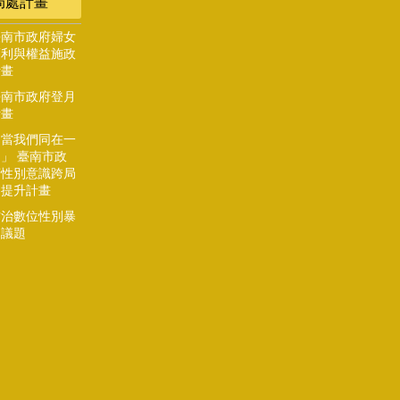
局處計畫
臺南市政府婦女
福利與權益施政
計畫
臺南市政府登月
計畫
「當我們同在一
」 臺南市政
府性別意識跨局
處提升計畫
防治數位性別暴
力議題