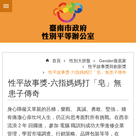
跳到主要內容區塊
首頁
性別大拼盤
Gender攏底家
性平故事獎與創新獎
性平故事獎-六指媽媽打「皂」無患子傳奇
性平故事獎-六指媽媽打「皂」無
患子傳奇
身心障礙又單親的呂梯，樂觀、 真誠、勇敢、堅強， 雖
有痛澈心扉坎坷人生，仍正向思考面對所有挑戰。在西非
流浪 2 年 回國後， 參加 電腦 職訓到成功大學進修企業
管理，學習市場調查、行銷策略、品牌包裝等等，在