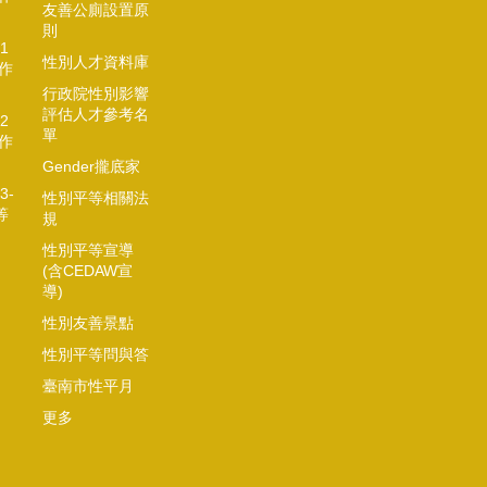
友善公廁設置原
則
1
性別人才資料庫
作
行政院性別影響
評估人才參考名
2
單
作
Gender攏底家
3-
性別平等相關法
等
規
性別平等宣導
(含CEDAW宣
導)
性別友善景點
性別平等問與答
臺南市性平月
更多