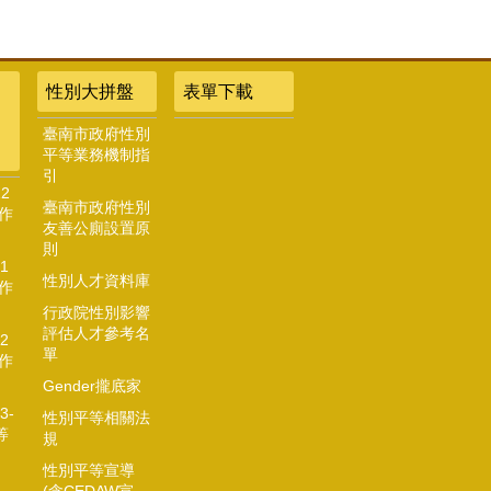
性別大拼盤
表單下載
臺南市政府性別
平等業務機制指
引
2
臺南市政府性別
作
友善公廁設置原
則
1
性別人才資料庫
作
行政院性別影響
評估人才參考名
2
單
作
Gender攏底家
3-
性別平等相關法
等
規
性別平等宣導
(含CEDAW宣