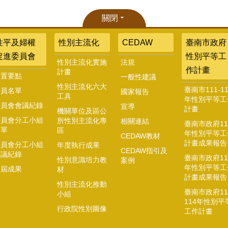
關閉
性平及婦權
性別主流化
CEDAW
臺南市政府
促進委員會
性別平等工
性別主流化實施
法規
作計畫
計畫
設置要點
一般性建議
性別主流化六大
臺南市111-11
委員名單
國家報告
工具
年性別平等工
委員會會議紀錄
宣導
計畫
機關單位及區公
委員會分工小組
所性別主流化專
相關連結
臺南市政府11
名單
區
年性別平等工
CEDAW教材
計畫成果報告
委員會分工小組
年度執行成果
CEDAW指引及
會議紀錄
臺南市政府11
性別意識培力教
案例
年性別平等工
歷屆成果
材
計畫成果報告
性別主流化推動
臺南市政府11
小組
114年性別平
行政院性別圖像
工作計畫