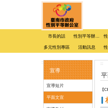
跳到主要內容區塊
市長的話
性別平等辦公室
多元性別專區
活動訊息
:::
:::
宣導
平
宣導短片
【C
平面文宣