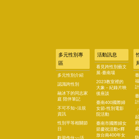
多元性別專
活動訊息
區
看見跨性別藝文
展-臺南場
多元性別介紹
2023教室裡的
認識跨性別
大象－紀錄片映
融冰下的同志家
後座談
庭 陪伴筆記
臺南400國際婦
不可不知~法規
女節-性別電影
資訊
院活動
起
性別平等相關節
臺南市國際婦女
日
節慶祝活動<釋
放台南400年女
歡迎作伙~~活