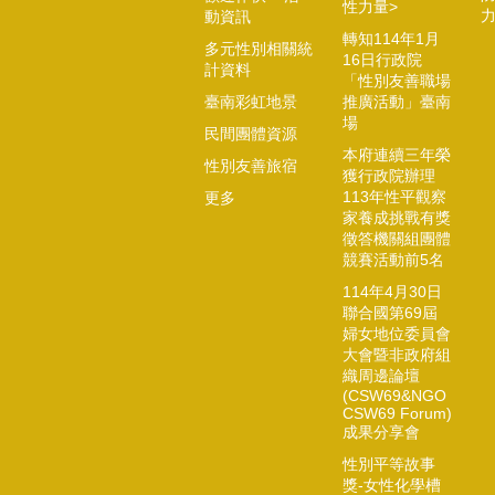
性力量>
動資訊
轉知114年1月
多元性別相關統
16日行政院
計資料
「性別友善職場
臺南彩虹地景
推廣活動」臺南
場
民間團體資源
本府連續三年榮
性別友善旅宿
獲行政院辦理
113年性平觀察
更多
家養成挑戰有獎
徵答機關組團體
競賽活動前5名
114年4月30日
聯合國第69屆
婦女地位委員會
大會暨非政府組
織周邊論壇
(CSW69&NGO
CSW69 Forum)
成果分享會
性別平等故事
獎-女性化學槽