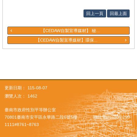
回上一頁
回最上面
【CEDAW自製宣導媒材】 秘...
【CEDAW自製宣導媒材】環保...
更新日期：
115-08-07
瀏覽人次：
1462
臺南市政府性別平等辦公室
70801臺南市安平區永華路二段6號5樓 聯絡電話：(06)299-
1111#8761~8763