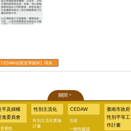
【CEDAW自製宣導媒材】環保...
關閉
性平及婦權
性別主流化
CEDAW
臺南市政府
促進委員會
性別平等工
性別主流化實施
法規
作計畫
計畫
設置要點
一般性建議