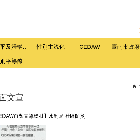
性平及婦權促進委員會
性別主流化
CEDAW
性別平等跨局處計畫
面文宣
EDAW自製宣導媒材】水利局 社區防災