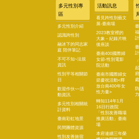
多元性別專
活動訊息
區
看見跨性別藝文
展-臺南場
多元性別介紹
2023教室裡的
認識跨性別
大象－紀錄片映
融冰下的同志家
後座談
庭 陪伴筆記
臺南400國際婦
不可不知~法規
女節-性別電影
資訊
院活動
起
性別平等相關節
臺南市國際婦女
日
節慶祝活動<釋
放台南400年女
歡迎作伙~~活
性力量>
動資訊
轉知114年1月
多元性別相關統
16日行政院
計資料
「性別友善職場
臺南彩虹地景
推廣活動」臺南
場
民間團體資源
本府連續三年榮
性別友善旅宿