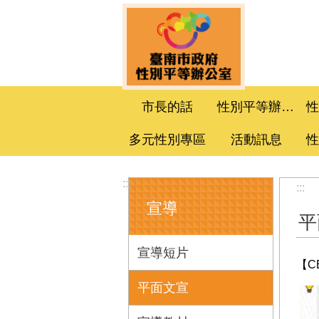
跳到主要內容區塊
市長的話
性別平等辦公室
多元性別專區
活動訊息
:::
:::
宣導
平
宣導短片
【C
平面文宣