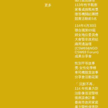
獲行政院辦理
113年性平觀察
更多
家養成挑戰有獎
徵答機關組團體
競賽活動前5名
114年4月30日
聯合國第69屆
婦女地位委員會
大會暨非政府組
織周邊論壇
(CSW69&NGO
CSW69 Forum)
成果分享會
性別平等故事
獎-女性化學槽
車司機脫貧故事
分享會活動花絮
「 沉默不再」
114 年性暴力防
治影像巡迴暨映
後座談會計畫-
臺南市政府家庭
暴力暨性侵害防