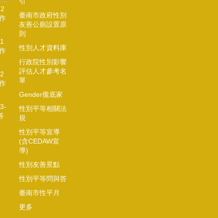
引
2
臺南市政府性別
作
友善公廁設置原
則
1
性別人才資料庫
作
行政院性別影響
評估人才參考名
2
單
作
Gender攏底家
3-
性別平等相關法
等
規
性別平等宣導
(含CEDAW宣
導)
性別友善景點
性別平等問與答
臺南市性平月
更多