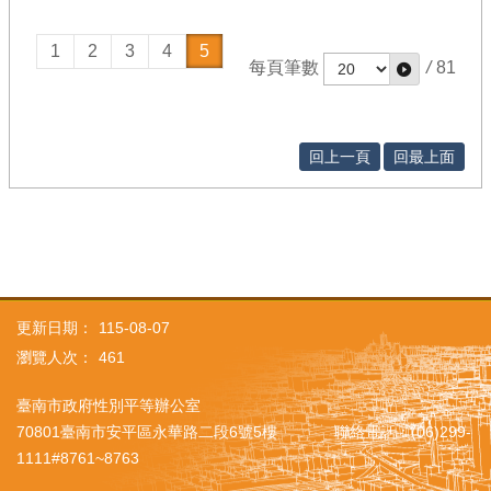
1
2
3
4
5
每頁筆數
/
81
回上一頁
回最上面
更新日期：
115-08-07
瀏覽人次：
461
臺南市政府性別平等辦公室
70801臺南市安平區永華路二段6號5樓 聯絡電話：(06)299-
1111#8761~8763