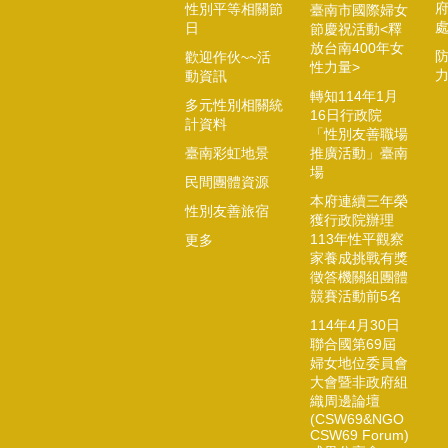
性別平等相關節
臺南市國際婦女
日
節慶祝活動<釋
放台南400年女
歡迎作伙~~活
性力量>
動資訊
轉知114年1月
多元性別相關統
16日行政院
計資料
「性別友善職場
臺南彩虹地景
推廣活動」臺南
場
民間團體資源
本府連續三年榮
性別友善旅宿
獲行政院辦理
113年性平觀察
更多
家養成挑戰有獎
徵答機關組團體
競賽活動前5名
114年4月30日
聯合國第69屆
婦女地位委員會
大會暨非政府組
織周邊論壇
(CSW69&NGO
CSW69 Forum)