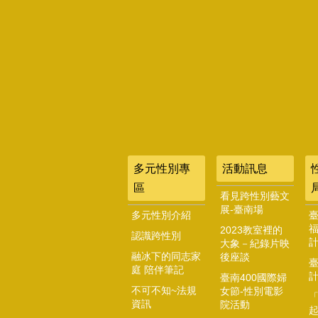
多元性別專
活動訊息
區
看見跨性別藝文
展-臺南場
多元性別介紹
2023教室裡的
認識跨性別
大象－紀錄片映
融冰下的同志家
後座談
庭 陪伴筆記
臺南400國際婦
不可不知~法規
女節-性別電影
資訊
院活動
起