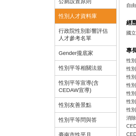
公廁設置原則
自由
性別人才資料庫
經
行政院性別影響評估
國立
人才參考名單
專
Gender攏底家
性別
性別平等相關法規
性別
性別
性別平等宣導(含
性別
CEDAW宣導)
性別
性別
性別友善景點
性別
消除
性別平等問與答
CE
臺南市性平月
CE