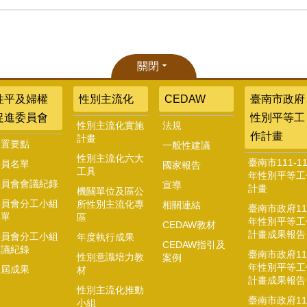
關閉
性平及婦權
性別主流化
CEDAW
臺南市政府
促進委員會
性別平等工
性別主流化實施
法規
作計畫
計畫
設置要點
一般性建議
性別主流化六大
臺南市111-11
委員名單
國家報告
工具
年性別平等工
委員會會議紀錄
宣導
計畫
機關單位及區公
委員會分工小組
所性別主流化專
相關連結
臺南市政府11
名單
區
年性別平等工
CEDAW教材
計畫成果報告
委員會分工小組
年度執行成果
CEDAW指引及
會議紀錄
臺南市政府11
性別意識培力教
案例
年性別平等工
歷屆成果
材
計畫成果報告
性別主流化推動
臺南市政府11
小組