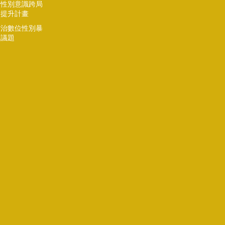
府性別意識跨局
處提升計畫
防治數位性別暴
力議題