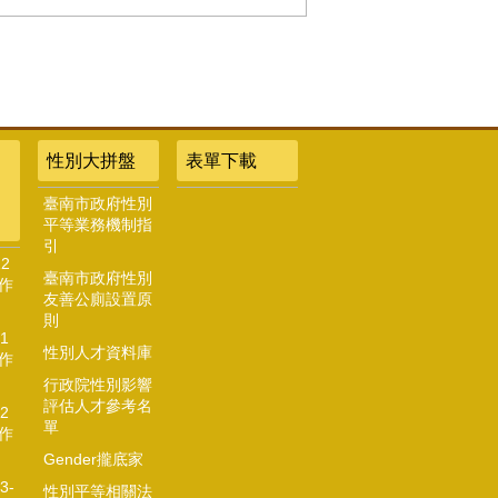
性別大拼盤
表單下載
臺南市政府性別
平等業務機制指
引
2
臺南市政府性別
作
友善公廁設置原
則
1
性別人才資料庫
作
行政院性別影響
評估人才參考名
2
單
作
Gender攏底家
3-
性別平等相關法