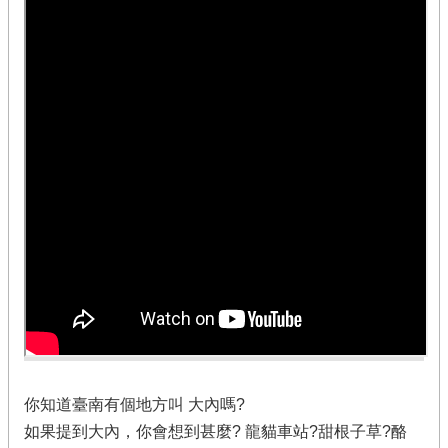
你知道臺南有個地方叫 大內嗎?
如果提到大內，你會想到甚麼? 龍貓車站?甜根子草?酪