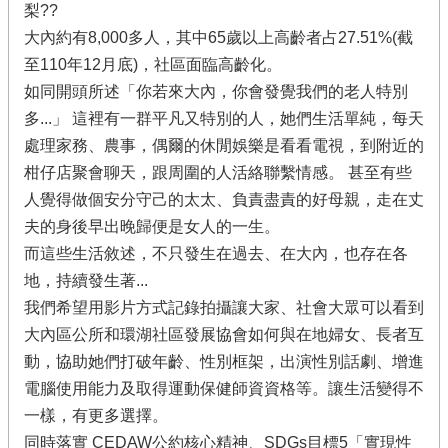
梨??
大內約有8,000多人，其中65歲以上高齡者占27.51%(截
至110年12月底)，社區面臨高齡化。
如同開頭所述「你若來大內，你會發覺我們的老人特別
多...」 這裡有一群平凡又特別的人，她們生活單純，每天
處理家務、農事，偶爾的休閒娛樂是看看電視，到附近的
柑仔店聚會聊天，跟周圍的人活絡聯繫情感。 甚至有些
人覺得做個安分守己的太太、負責盡責的好母親，走在丈
夫的身後早出晚歸便是女人的一生。
而這些生活敘述，不只發生在過去、在大內，也存在各
地，持續發生著...
我們希望用影片方式記錄拍攝讓大家、社會大眾可以看到
大內區公所和環湖社區發展協會如何與在地婦女、長者互
動，協助她們打破年齡、性別框架，出演性別話劇、增進
電腦使用能力及取得運動保健師資資格等。讓生活變得不
一樣，有更多選擇。
同時落實 CEDAW公約核心精神、SDGs目標5「實現性