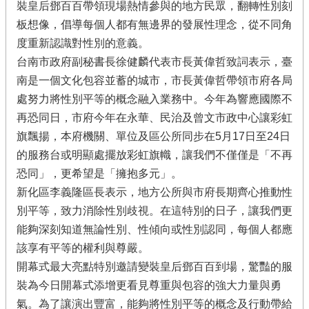
裝皇后鄧百百帶領現場熱情參與的地方民眾，翻轉性別刻
板想像，倡導每個人都有無邊界的發展性理念，從不同角
度重新認識對性別的意義。
台南市政府副秘書長徐健麟代表市長黃偉哲致詞表示，臺
南是一個文化包容並蓄的城市，市長黃偉哲帶領市府各局
處努力將性別平等的概念融入業務中。今年為響應國際不
再恐同日，市府今年在永華、民治及曾文市政中心讓彩虹
旗飄揚，本府機關、單位及區公所同步在5月17日至24日
的服務台或明顯處擺放彩虹旗幟，讓我們不僅僅是「不再
恐同」，更希望是「擁抱多元」。
新化區李義隆區長表示，地方公所與市府長期齊心推動性
別平等，致力消除性別歧視。在這特別的日子，讓我們更
能夠深刻知道無論性別、性傾向或性別認同，每個人都應
該享有平等的權利與尊嚴。
開幕式最大亮點特別邀請變裝皇后鄧百百到場，驚豔的服
裝為今日開幕式添增更看見尊重與包容的強大力量與勇
氣。為了讓演出豐富，能夠將性別平等的概念及行動帶給