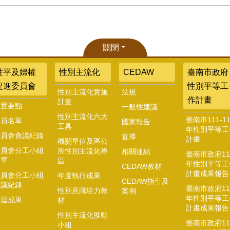
關閉
性平及婦權
性別主流化
CEDAW
臺南市政府
促進委員會
性別平等工
性別主流化實施
法規
作計畫
計畫
設置要點
一般性建議
性別主流化六大
臺南市111-11
委員名單
國家報告
工具
年性別平等工
委員會會議紀錄
宣導
計畫
機關單位及區公
委員會分工小組
所性別主流化專
相關連結
臺南市政府11
名單
區
年性別平等工
CEDAW教材
計畫成果報告
委員會分工小組
年度執行成果
CEDAW指引及
會議紀錄
臺南市政府11
性別意識培力教
案例
年性別平等工
歷屆成果
材
計畫成果報告
性別主流化推動
臺南市政府11
小組