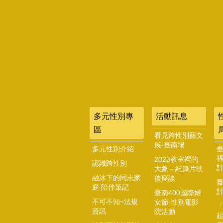
多元性別專
活動訊息
區
看見跨性別藝文
展-臺南場
多元性別介紹
2023教室裡的
認識跨性別
大象－紀錄片映
融冰下的同志家
後座談
庭 陪伴筆記
臺南400國際婦
不可不知~法規
女節-性別電影
資訊
院活動
起