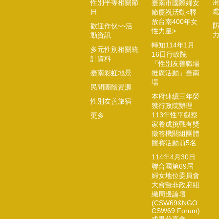
性別平等相關節
臺南市國際婦女
日
節慶祝活動<釋
放台南400年女
歡迎作伙~~活
性力量>
動資訊
轉知114年1月
多元性別相關統
16日行政院
計資料
「性別友善職場
臺南彩虹地景
推廣活動」臺南
場
民間團體資源
本府連續三年榮
性別友善旅宿
獲行政院辦理
113年性平觀察
更多
家養成挑戰有獎
徵答機關組團體
競賽活動前5名
114年4月30日
聯合國第69屆
婦女地位委員會
大會暨非政府組
織周邊論壇
(CSW69&NGO
CSW69 Forum)