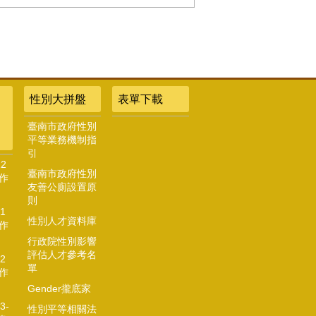
性別大拼盤
表單下載
臺南市政府性別
平等業務機制指
引
2
臺南市政府性別
作
友善公廁設置原
則
1
性別人才資料庫
作
行政院性別影響
評估人才參考名
2
單
作
Gender攏底家
3-
性別平等相關法