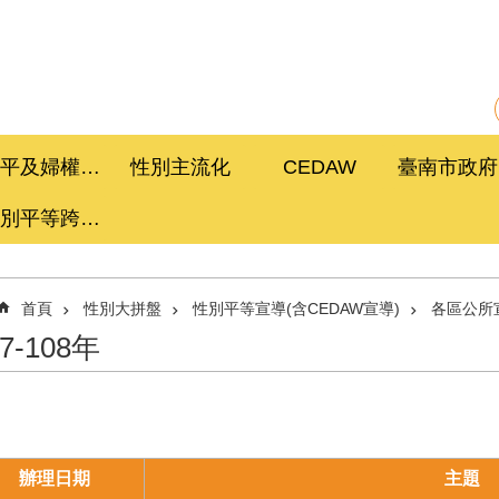
性平及婦權促進委員會
性別主流化
CEDAW
性別平等跨局處計畫
首頁
性別大拼盤
性別平等宣導(含CEDAW宣導)
各區公所
07-108年
辦理日期
主題