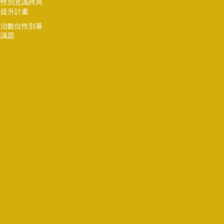
府性別意識跨局
處提升計畫
防治數位性別暴
力議題