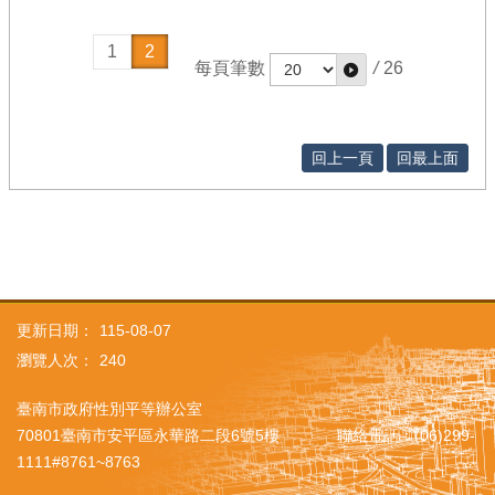
1
2
每頁筆數
/
26
回上一頁
回最上面
更新日期：
115-08-07
瀏覽人次：
240
臺南市政府性別平等辦公室
70801臺南市安平區永華路二段6號5樓 聯絡電話：(06)299-
1111#8761~8763