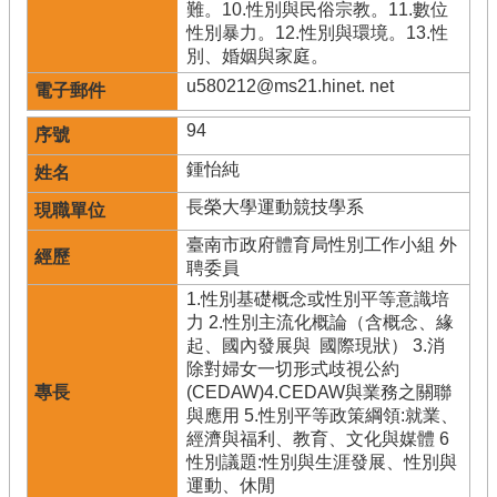
難。10.性別與民俗宗教。11.數位
性別暴力。12.性別與環境。13.性
別、婚姻與家庭。
u580212@ms21.hinet. net
94
鍾怡純
長榮大學運動競技學系
臺南市政府體育局性別工作小組 外
聘委員
1.性別基礎概念或性別平等意識培
力 2.性別主流化概論（含概念、緣
起、國內發展與 國際現狀） 3.消
除對婦女一切形式歧視公約
(CEDAW)4.CEDAW與業務之關聯
與應用 5.性別平等政策綱領:就業、
經濟與福利、教育、文化與媒體 6
性別議題:性別與生涯發展、性別與
運動、休閒